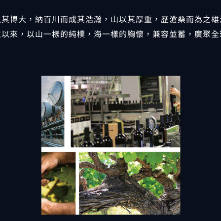
以其博大，納百川而成其浩瀚，山以其厚重，歷滄桑而為之雄
立以來，以山一樣的純樸，海一樣的胸懷，兼容並蓄，廣聚全