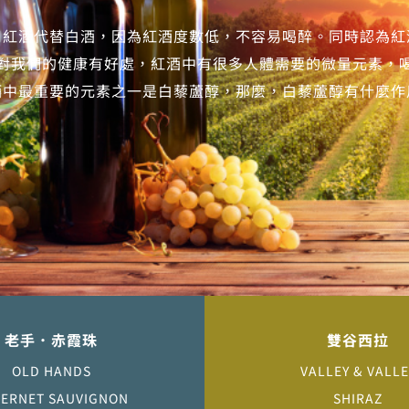
用紅酒代替白酒，因為紅酒度數低，不容易喝醉。同時認為紅
對我們的健康有好處，紅酒中有很多人體需要的微量元素，
酒中最重要的元素之一是白藜蘆醇，那麼，白藜蘆醇有什麼作
老手．赤霞珠
雙谷西拉
OLD HANDS
VALLEY & VALLE
ERNET SAUVIGNON
SHIRAZ