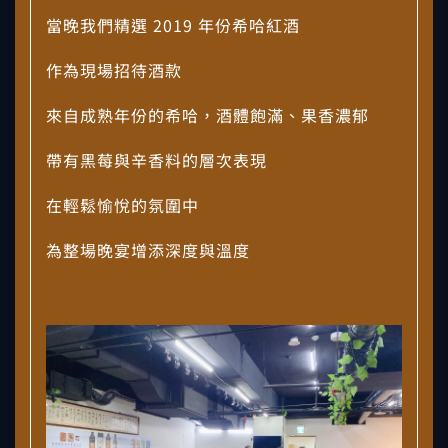
當晚我們精選 2019 年份希哈紅酒
作為現場招待酒款
來自成熟年份的希哈，酒體飽滿、果香濃郁
帶有黑莓與辛香料的層次表現
在輕鬆愉悅的氛圍中
為整場晚宴增添深度與溫度