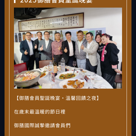
【御膳會員聖誕晚宴・溫馨回饋之夜】
在歲末最溫暖的節日裡
御膳國際誠摯邀請會員們