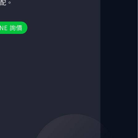
配。
NE 詢價