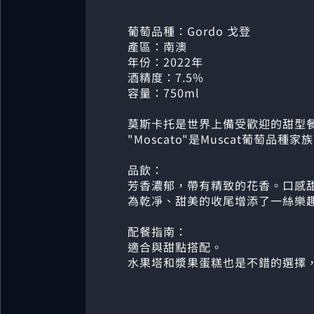
葡萄品種：Gordo 戈登
產區：南澳
年份：2022年
酒精度：7.5%
容量：750ml
莫斯卡托是世界上備受歡迎的甜型
"Moscato"是Muscat葡萄
品飲：
芳香濃郁，帶有精致的花香。口感
為乾凈、甜美的收尾增添了一絲樂
配餐指南：
適合與甜點搭配。
水果塔和漿果蛋糕也是不錯的選擇