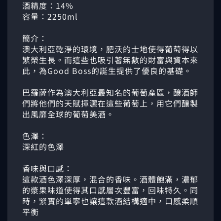
酒精度：14%
容量：2250ml
簡介：
澳大利亞乾淨的環境，肥沃的士地使得葡萄得以
繁榮生長。而這些也吸引著無數的財富與資本來
此，為Good Boss的誕生提供了優良的基礎。
巴羅薩作為澳大利亞最知名的葡萄產區，釀酒師
們將他們的天賦揮灑在這些葡萄上，用它們釀製
出風靡全球的葡萄美酒。
色澤：
深紅的色澤
香味與口感：
這款酒色澤深厚，混合的香味。酒體飽滿，濃郁
的漿果味道使得其口感層次豐富，回味特久。同
時，緊實的單寧也讓這款酒結構適中，口感柔順
平衡