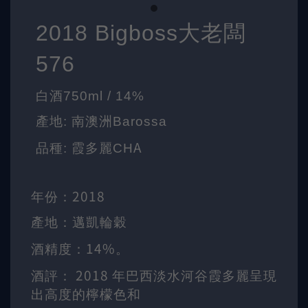
2018 Bigboss
大老闆
576
白酒750ml / 14%
產地
:
南澳洲Barossa
A
品種
:
霞多麗CH
2018
年份
：
產地
：邁凱輪穀
14%
酒精度
：
。
2018
酒評
：
年巴西淡水河谷霞多麗呈現
出高度的檸檬色和