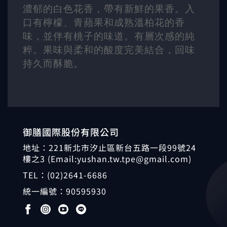
濃郁的白色花香，帶有新鮮的果香。入
口有檸檬、青蘋果和成熟溫柏花的香
味，並伴有桃子的味道。有層次感的純
粹。果味與柔和的酸度完美結合，回味
持久而酥脆。
御膳國際股份有限公司
地址：221新北市汐止區新台五路一段99號24
樓之3 (Email:yushan.tw.tpe@gmail.com)
TEL：
(02)2641-6686
統一編號：
90595930